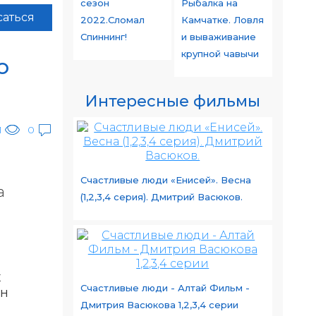
сезон
Рыбалка на
аться
2022.Сломал
Камчатке. Ловля
Спиннинг!
и вываживание
крупной чавычи
о
Интересные фильмы
1
0
Счастливые люди «Енисей». Весна
а
(1,2,3,4 серия). Дмитрий Васюков.
х
Счастливые люди - Алтай Фильм -
он
Дмитрия Васюкова 1,2,3,4 серии