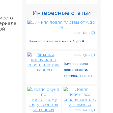
Интересные статьи
место
ериале,
ой
9.078K
4
Зимняя ловля плотвы от A до Я
8.343K
4
Зимняя ловля
леща: снасти,
тактика, нюансы
22.79K
3