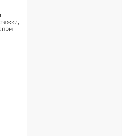
й
стежки,
апом