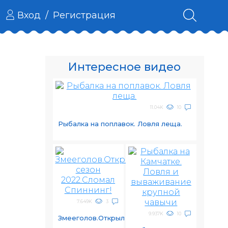
Вход
/
Регистрация
Интересное видео
11.04K
10
Рыбалка на поплавок. Ловля леща.
7.649K
3
9.937K
10
Змееголов.Открыл