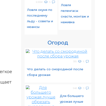
6.555K
5
Ловля
Ловля окуня по
пеленгаса:
последнему
снасти, монтаж и
льду - советы и
наживка
нюансы
Огород
305
6
Что делать со смородиной после
егкое
сбора урожая
ащает
548
3
Для большего
урожая лучше