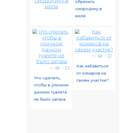
обрезать
смородину в
июле
755
7
Как избавиться
661
4
от комаров на
Что сделать,
своем участке?
чтобы в уличном
дачном туалете
не было запаха