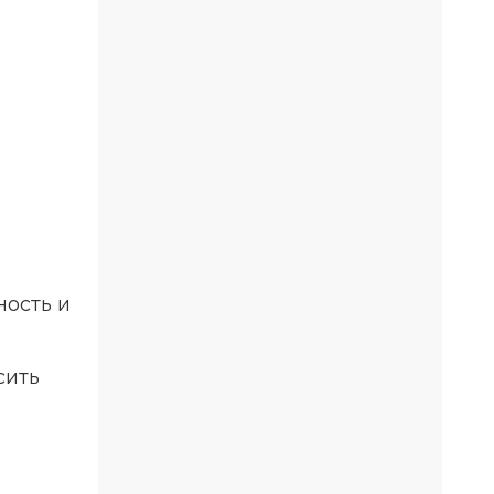
ность и
сить