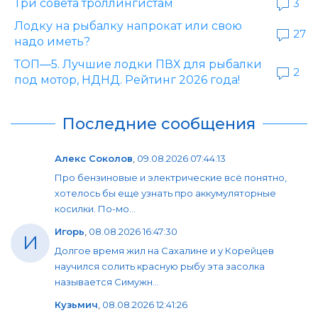
Три совета троллингистам
3
Лодку на рыбалку напрокат или свою
27
надо иметь?
ТОП—5. Лучшие лодки ПВХ для рыбалки
2
под мотор, НДНД. Рейтинг 2026 года!
Последние сообщения
Алекс Соколов
,
09.08.2026 07:44:13
Про бензиновые и электрические всё понятно,
хотелось бы еще узнать про аккумуляторные
косилки. По-мо...
Игорь
,
08.08.2026 16:47:30
И
Долгое время жил на Сахалине и у Корейцев
научился солить красную рыбу эта засолка
называется Симужн...
Кузьмич
,
08.08.2026 12:41:26