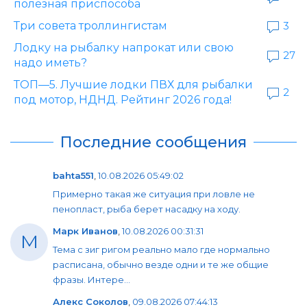
полезная приспособа
Три совета троллингистам
3
Лодку на рыбалку напрокат или свою
27
надо иметь?
ТОП—5. Лучшие лодки ПВХ для рыбалки
2
под мотор, НДНД. Рейтинг 2026 года!
Последние сообщения
bahta551
,
10.08.2026 05:49:02
Примерно такая же ситуация при ловле не
пенопласт, рыба берет насадку на ходу.
Марк Иванов
,
10.08.2026 00:31:31
М
Тема с зиг ригом реально мало где нормально
расписана, обычно везде одни и те же общие
фразы. Интере...
Алекс Соколов
,
09.08.2026 07:44:13