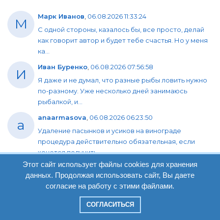
Марк Иванов
,
06.08.2026 11:33:24
М
С одной стороны, казалось бы, все просто, делай
как говорит автор и будет тебе счастья. Но у меня
ка...
Иван Буренко
,
06.08.2026 07:56:58
И
Я даже и не думал, что разные рыбы ловить нужно
по-разному. Уже несколько дней занимаюсь
рыбалкой, и...
anaarmasova
,
06.08.2026 06:23:50
a
Удаление пасынков и усиков на винограде
процедура действительно обязательная, если
хочется получить ...
Этот сайт использует файлы cookies для хранения
Олег Обмана
,
04.08.2026 07:17:03
О
данных. Продолжая использовать сайт, Вы даете
Отличный способ получить чистую наживку, на
согласие на работу с этими файлами.
белом хлебе личинки всегда получаются светлыми
и без рез...
СОГЛАСИТЬСЯ