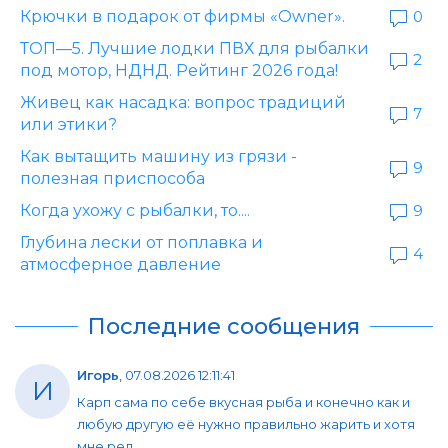
Крючки в подарок от фирмы «Owner».
0
ТОП—5. Лучшие лодки ПВХ для рыбалки
2
под мотор, НДНД. Рейтинг 2026 года!
Живец как насадка: вопрос традиций
7
или этики?
Как вытащить машину из грязи -
9
полезная приспособа
Когда ухожу с рыбалки, то....
9
Глубина лески от поплавка и
4
атмосферное давление
Последние сообщения
Игорь
,
07.08.2026 12:11:41
И
Карп сама по себе вкусная рыба и конечно как и
любую другую её нужно правильно жарить и хотя
мне ред...