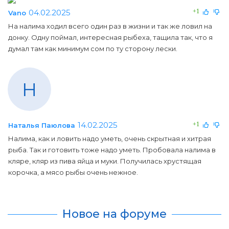
04.02.2025
+1
Vano
На налима ходил всего один раз в жизни и так же ловил на
донку. Одну поймал, интересная рыбеха, тащила так, что я
думал там как минимум сом по ту сторону лески.
Н
14.02.2025
+1
Наталья Паюлова
Налима, как и ловить надо уметь, очень скрытная и хитрая
рыба. Так и готовить тоже надо уметь. Пробовала налима в
кляре, кляр из пива яйца и муки. Получилась хрустящая
корочка, а мясо рыбы очень нежное.
Новое на форуме