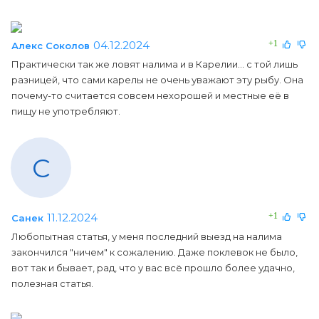
04.12.2024
+1
Алекс Соколов
Практически так же ловят налима и в Карелии... с той лишь
разницей, что сами карелы не очень уважают эту рыбу. Она
почему-то считается совсем нехорошей и местные её в
пищу не употребляют.
С
11.12.2024
+1
Санек
Любопытная статья, у меня последний выезд на налима
закончился "ничем" к сожалению. Даже поклевок не было,
вот так и бывает, рад, что у вас всё прошло более удачно,
полезная статья.