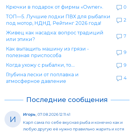
Крючки в подарок от фирмы «Owner».
0
ТОП—5. Лучшие лодки ПВХ для рыбалки
2
под мотор, НДНД. Рейтинг 2026 года!
Живец как насадка: вопрос традиций
7
или этики?
Как вытащить машину из грязи -
9
полезная приспособа
Когда ухожу с рыбалки, то....
9
Глубина лески от поплавка и
4
атмосферное давление
Последние сообщения
Игорь
,
07.08.2026 12:11:41
И
Карп сама по себе вкусная рыба и конечно как и
любую другую её нужно правильно жарить и хотя