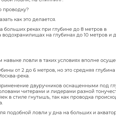
ю проводку?
зать как это делается.
 больших реках при глубине до 8 метров в
а водохранилищах на глубинах до 10 метров и 
 навыке ловли в таких условиях вполне осуще
ины от 2 до 6 метров, но это средняя глубина
Москва-река.
 применение двуручников оснащенными под гл
оловами читерами и лидерами разной тонучест
к в стиле гнутышъ, так как проводка происхо
а.
ля подобной ловли у дна на больших и аквато