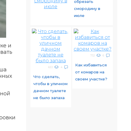
обрезать
смородину в
июле
ке и
овать
732
6
Как избавиться
653
4
аша
от комаров на
чных
Что сделать,
своем участке?
чтобы в уличном
дачном туалете
зной
не было запаха
бровки