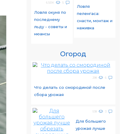
6.551K
5
Ловля
Ловля окуня по
пеленгаса:
последнему
снасти, монтаж и
льду - советы и
наживка
нюансы
Огород
298
6
Что делать со смородиной после
сбора урожая
538
3
Для большего
урожая лучше