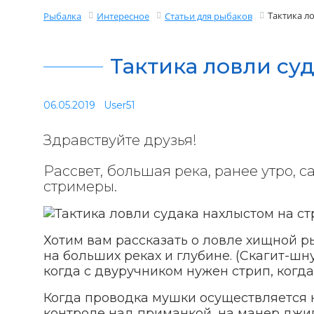
Тактика л
Рыбалка
Интересное
Статьи для рыбаков
Тактика ловли су
06.05.2019
User51
Здравствуйте друзья!
Рассвет, большая река, ранее утро, 
стримеры.
Хотим вам рассказать о ловле хищной р
на больших реках и глубине. (Скагит-шн
когда с двуручником нужен стрип, когда
Когда проводка мушки осуществляется 
контроле над приманкой, на манер джиг