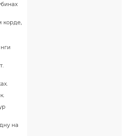
убинах
 корде,
инги
т.
ах.
к.
ур
дну на