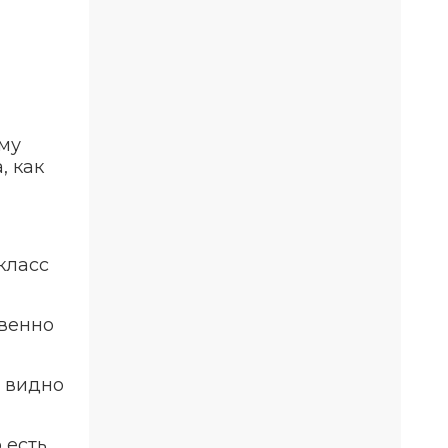
аму
, как
класс
твенно
е видно
 есть