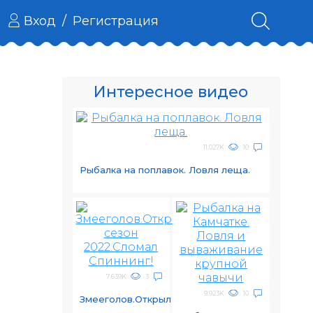
Вход
/
Регистрация
Интересное видео
11.027K
10
Рыбалка на поплавок. Ловля леща.
7.639K
3
9.923K
10
Змееголов.Открыл