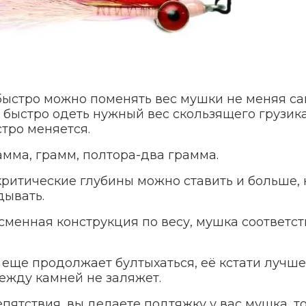
 быстро можно поменять вес мушки не меняя с
к быстро одеть нужный вес скользящего грузика
тро меняется.
мма, грамм, полтора-два грамма.
 критические глубины можно ставить и больше, 
дывать.
 сменная конструкция по весу, мушка соответс
а еще продолжает бултыхаться, её кстати лучш
между камней не заляжет.
епятствия, вы делаете подтяжку у вас мушка, то