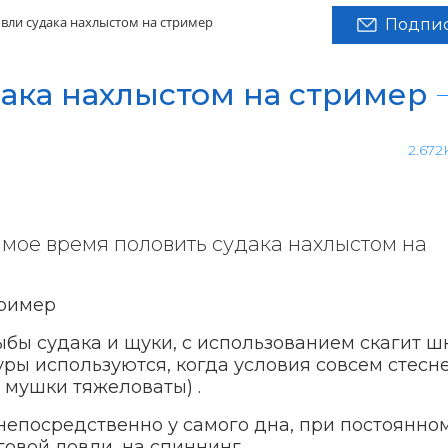
овли судака нахлыстом на стример
Подпис
дака нахлыстом на стример
2.672
самое время половить судака нахлыстом на
ыбы судака и щуки, с использованием скагит ш
уры используются, когда условия совсем стесн
 мушки тяжеловаты) .
непосредственно у самого дна, при постоянно
овой ловли, на спиннинг.