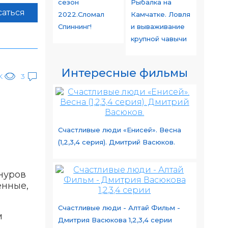
сезон
Рыбалка на
аться
2022.Сломал
Камчатке. Ловля
Спиннинг!
и вываживание
крупной чавычи
Интересные фильмы
K
3
Счастливые люди «Енисей». Весна
(1,2,3,4 серия). Дмитрий Васюков.
нуров
енные,
Счастливые люди - Алтай Фильм -
м
Дмитрия Васюкова 1,2,3,4 серии