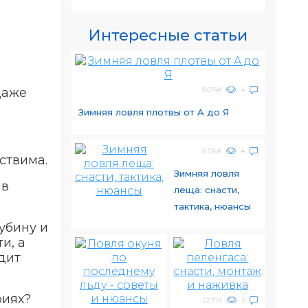
Интересные статьи
даже
9.074K
4
Зимняя ловля плотвы от A до Я
8.336K
4
ствима.
Зимняя ловля
 в
леща: снасти,
тактика, нюансы
убину и
и, а
дит
риях?
22.77K
3