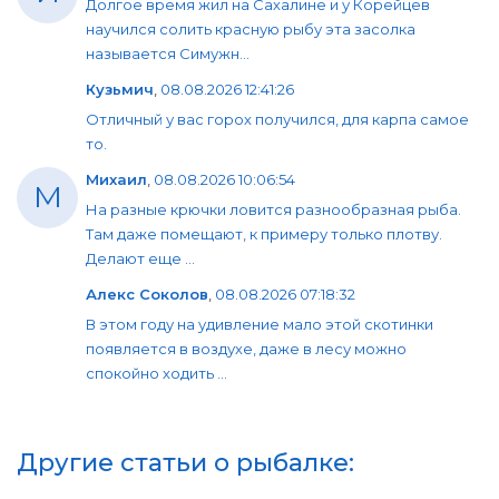
Долгое время жил на Сахалине и у Корейцев
научился солить красную рыбу эта засолка
называется Симужн...
Кузьмич
,
08.08.2026 12:41:26
Отличный у вас горох получился, для карпа самое
то.
Михаил
,
08.08.2026 10:06:54
М
На разные крючки ловится разнообразная рыба.
Там даже помещают, к примеру только плотву.
Делают еще ...
Алекс Соколов
,
08.08.2026 07:18:32
В этом году на удивление мало этой скотинки
появляется в воздухе, даже в лесу можно
спокойно ходить ...
Другие статьи о рыбалке: