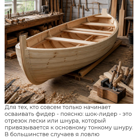
Для тех, кто совсем только начинает
осваивать фидер - поясню: шок-лидер - это
отрезок лески или шнура, который
привязывается к основному тонкому шнуру.
В большинстве случаев я ловлю