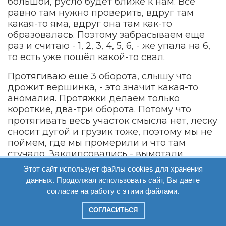
большой, русло будет ближе к нам. Все
равно там нужно проверить, вдруг там
какая-то яма, вдруг она там как-то
образовалась. Поэтому забрасываем еще
раз и считаю - 1, 2, 3, 4, 5, 6, - же упала на 6,
то есть уже пошёл какой-то свал.
Протягиваю еще 3 оборота, слышу что
дрожит вершинка, - это значит какая-то
аномалия. Протяжки делаем только
короткие, два-три оборота. Потому что
протягивать весь участок смысла нет, леску
сносит дугой и грузик тоже, поэтому мы не
поймем, где мы промерили и что там
стучало. Заклипсовались - вымотали.
Этот сайт использует файлы cookies для хранения
Было, значит, на счет: 3, 4, 6. Бросаем еще
данных. Продолжая использовать сайт, Вы даете
разочек - 1, 2, 3, 4, 5, 6, 7, - идет небольшой
согласие на работу с этими файлами.
свальчик. Раз-два-три, опять же забираю.
Что-то постукивает - хорошо, ракушечка
СОГЛАСИТЬСЯ
там всё-таки есть. Но я не думаю, что