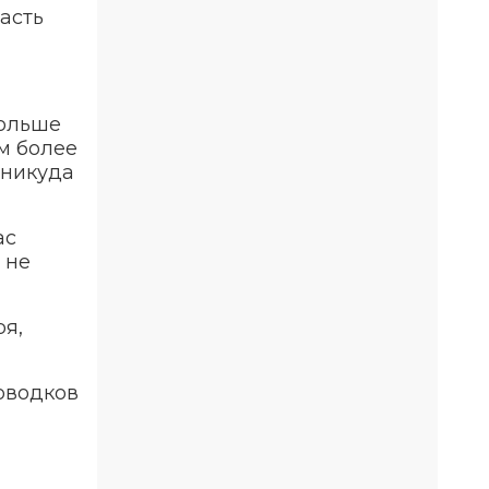
асть
больше
м более
, никуда
ас
 не
ря,
оводков