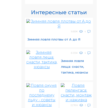
Интересные статьи
9.069K
4
Зимняя ловля плотвы от A до Я
8.335K
4
Зимняя ловля
леща: снасти,
тактика, нюансы
22.761K
3