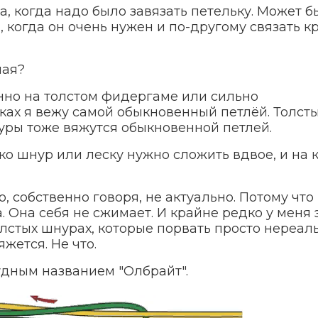
а, когда надо было завязать петельку. Может бы
 когда он очень нужен и по-другому связать к
ная?
нно на толстом фидергаме или сильно
ках я вежу самой обыкновенный петлёй. Толст
уры тоже вяжутся обыкновенной петлей.
ко шнур или леску нужно сложить вдвое, и на 
о, собственно говоря, не актуально. Потому что
а. Она себя не сжимает. И крайне редко у меня 
олстых шнурах, которые порвать просто нереаль
яжется. Не что.
чудным названием "Олбрайт".