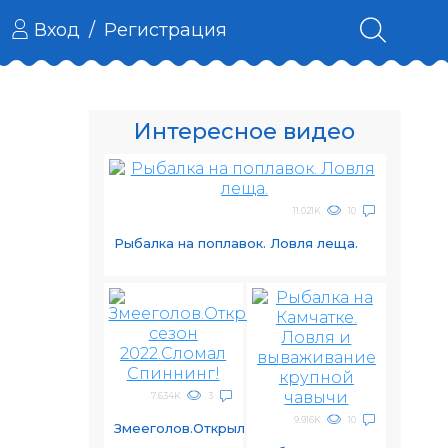
Вход
/
Регистрация
Интересное видео
11.021K
10
Рыбалка на поплавок. Ловля леща.
7.634K
3
9.916K
10
Змееголов.Открыл