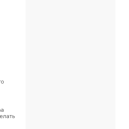
то
ва
делать