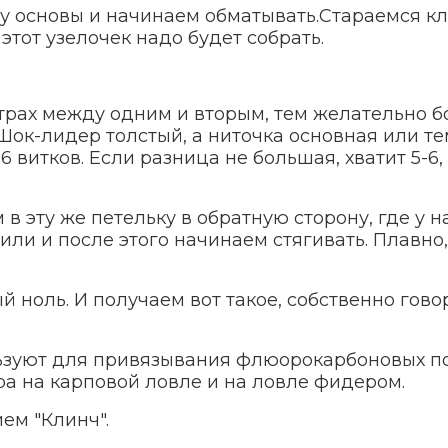
чку основы и начинаем обматывать.Стараемся кл
этот узелочек надо будет собрать.
етрах между одним и вторым, тем желательно 
 Шок-лидер толстый, а ниточка основная или те
16 витков. Если разница не большая, хватит 5-6
в эту же петельку в обратную сторону, где у н
или и после этого начинаем стягивать. Плавно,
 ноль. И получаем вот такое, собственно гово
льзуют для привязывания флюорокарбоновых п
а на карповой ловле и на ловле фидером.
ем "Клинч".