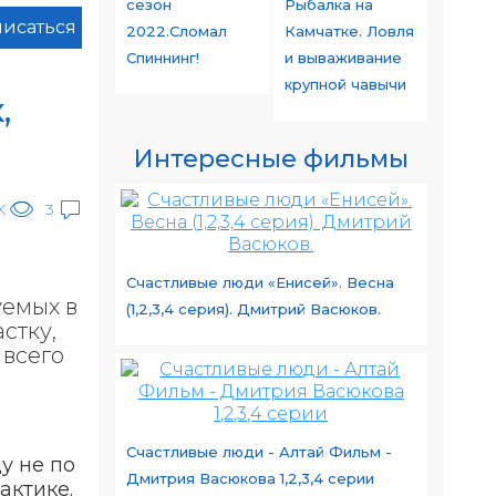
сезон
Рыбалка на
исаться
2022.Сломал
Камчатке. Ловля
Спиннинг!
и вываживание
крупной чавычи
,
Интересные фильмы
K
3
Счастливые люди «Енисей». Весна
уемых в
(1,2,3,4 серия). Дмитрий Васюков.
стку,
 всего
Счастливые люди - Алтай Фильм -
у не по
Дмитрия Васюкова 1,2,3,4 серии
актике.