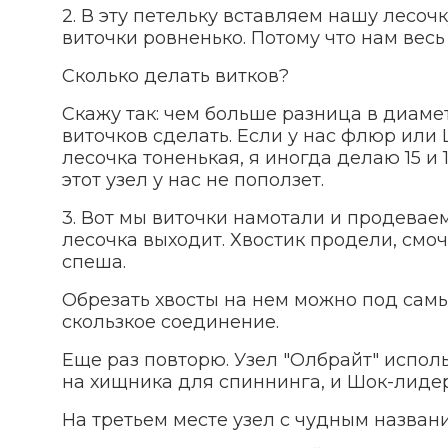
2. В эту петельку вставляем нашу лесо
виточки ровненько. Потому что нам весь 
Сколько делать витков?
Скажу так: чем больше разница в диам
виточков сделать. Если у нас флюр или
лесочка тоненькая, я иногда делаю 15 и 
этот узел у нас не поползет.
3. Вот мы виточки намотали и продеваем 
лесочка выходит. Хвостик продели, смоч
спеша.
Обрезать хвосты на нем можно под самый
скользкое соединение.
Еще раз повторю. Узел "Олбрайт" испо
на хищника для спиннинга, и Шок-лидер
На третьем месте узел с чудным названи