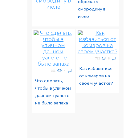
обрезать
смородину в
июле
732
6
Как избавиться
653
4
от комаров на
Что сделать,
своем участке?
чтобы в уличном
дачном туалете
не было запаха