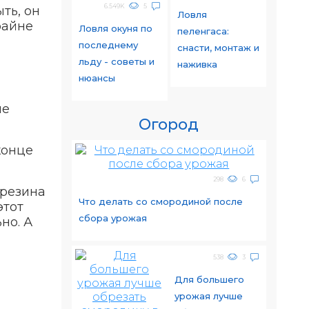
6.549K
5
ть, он
Ловля
райне
Ловля окуня по
пеленгаса:
последнему
снасти, монтаж и
льду - советы и
наживка
нюансы
ые
Огород
конце
298
6
 резина
Что делать со смородиной после
этот
сбора урожая
но. А
538
3
Для большего
урожая лучше