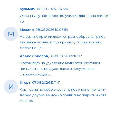
Кузьмич
,
08.08.2026 12:41:26
Отличный у вас горох получился, для карпа самое
то.
Михаил
,
08.08.2026 10:06:54
М
На разные крючки ловится разнообразная рыба.
Там даже помещают, к примеру только плотву.
Делают еще ...
Алекс Соколов
,
08.08.2026 07:18:32
В этом году на удивление мало этой скотинки
появляется в воздухе, даже в лесу можно
спокойно ходить ...
Игорь
,
07.08.2026 12:11:41
И
Карп сама по себе вкусная рыба и конечно как и
любую другую её нужно правильно жарить и хотя
мне ред...