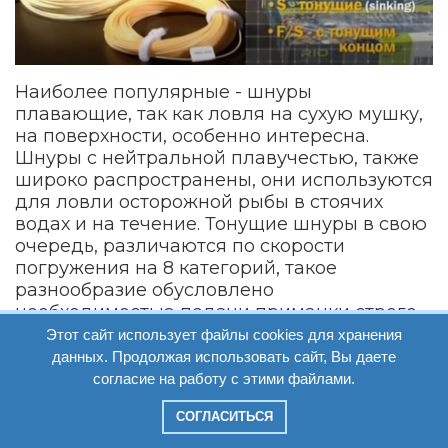
Наиболее популярные - шнуры
плавающие, так как ловля на сухую мушку,
на поверхности, особенно интересна.
Шнуры с нейтральной плавучестью, также
широко распространены, они используются
для ловли осторожной рыбы в стоячих
водах и на течение. Тонущие шнуры в свою
очередь, различаются по скорости
погружения на 8 категорий, такое
разнообразие обусловлено
необходимостью подачи приманки строго
на определенной глубине.
Этот сайт использует файлы cookies для хранения
данных. Продолжая использовать сайт, Вы даете
Со временем пластик шнура приходит в
согласие на работу с этими файлами.
негодность, на нем появляются
микротрещины, бывают трещины и даже
СОГЛАСИТЬСЯ
разрывы, куда начинает попадать вода и