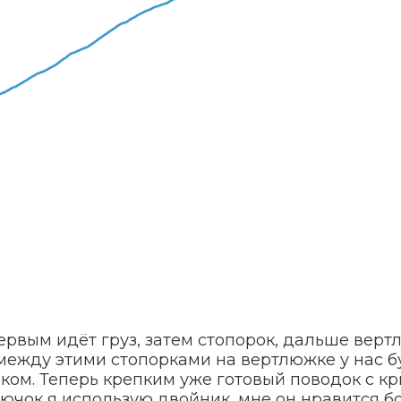
первым идёт груз, затем стопорок, дальше верт
 между этими стопорками на вертлюжке у нас б
ком. Теперь крепким уже готовый поводок с к
рючок я использую двойник, мне он нравится 