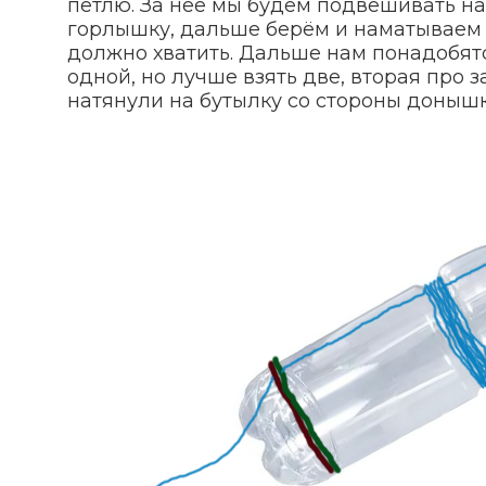
петлю. За неё мы будем подвешивать наш
горлышку, дальше берём и наматываем л
должно хватить. Дальше нам понадобятс
одной, но лучше взять две, вторая про з
натянули на бутылку со стороны донышка