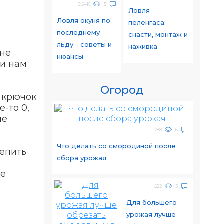
6.54K
5
Ловля
Ловля окуня по
пеленгаса:
последнему
снасти, монтаж и
льду - советы и
наживка
 не
нюансы
ки нам
Огород
н крючок
-то 0,
не
288
6
Что делать со смородиной после
репить
сбора урожая
ое
522
3
Для большего
урожая лучше