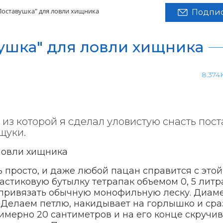
Поставушка" для ловли хищника
Подпис
ушка" для ловли хищника
8.374
 из которой я сделал уловистую снасть пос
щуки.
ь просто, и даже любой пацан справится с этой
астиковую бутылку тетрапак объемом 0, 5 литра
 привязать обычную монофильную леску. Диам
35. Делаем петлю, накидывает на горлышко и сра
имерно 20 сантиметров и на его конце скручи