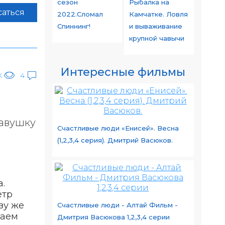
сезон
Рыбалка на
аться
2022.Сломал
Камчатке. Ловля
Спиннинг!
и вываживание
крупной чавычи
Интересные фильмы
K
4
тавушку
Счастливые люди «Енисей». Весна
(1,2,3,4 серия). Дмитрий Васюков.
.
етр
зу же
Счастливые люди - Алтай Фильм -
ваем
Дмитрия Васюкова 1,2,3,4 серии