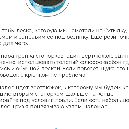
 чтобы леска, которую мы намотали на бутылку,
ьмём и заправим её под резинку. Еще резиноч
 для чего.
я пара тройка стопорков, один вертлюжок, оди
нечно, использовать толстый флюорокарбон где
ись и обычной леской. Если повезёт, щука его 
поводок с крючком не проблема.
далее идёт вертлюжок, к которому мы будем к
цию вторым стопорком. Дальше на конце
бирайте под условия ловли. Если есть небольш
елее. Груз я привязываю
узлом Паломар
.