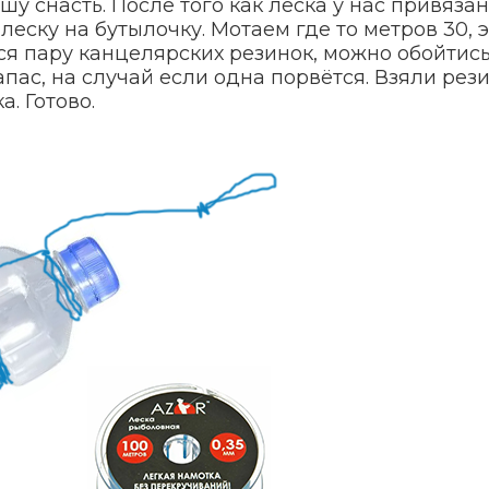
у снасть. После того как леска у нас привязан
еску на бутылочку. Мотаем где то метров 30, э
я пару канцелярских резинок, можно обойтись
апас, на случай если одна порвётся. Взяли рези
. Готово.