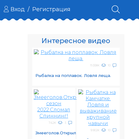
Вход
/
Регистрация
Интересное видео
11.008K
10
Рыбалка на поплавок. Ловля леща.
7.62K
3
9.902K
10
Змееголов.Открыл