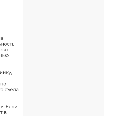
на
ьность
еко
очью
инку,
 по
го съела
ь. Если
т в