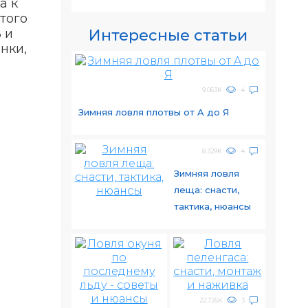
а к
того
Интересные статьи
 и
нки,
9.063K
4
Зимняя ловля плотвы от A до Я
8.329K
4
Зимняя ловля
леща: снасти,
тактика, нюансы
22.726K
3