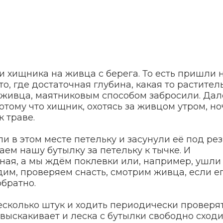
 хищника на живца с берега. То есть пришли 
, где достаточная глубина, какая то растител
и живца, маятниковым способом забросили. Дал
потому что хищник, охотясь за живцом утром, н
к траве.
ли в этом месте петельку и засунули её под рез
ем нашу бутылку за петельку к тычке. И
нная, а мы ждём поклевки или, например, ушли
им, проверяем снасть, смотрим живца, если е
братно.
есколько штук и ходить периодически проверят
выскакивает и леска с бутылки свободно сходи