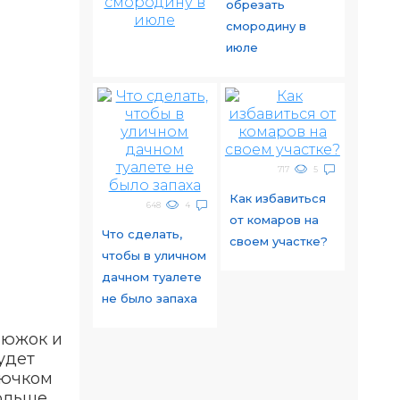
обрезать
смородину в
июле
717
5
Как избавиться
648
4
от комаров на
Что сделать,
своем участке?
чтобы в уличном
дачном туалете
не было запаха
люжок и
удет
рючком
больше