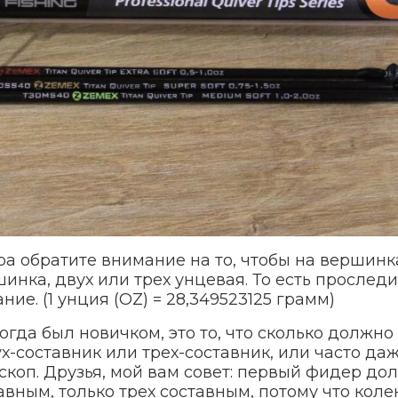
а обратите внимание на то, чтобы на вершинк
инка, двух или трех унцевая. То есть проследи
ние. (1 унция (OZ) = 28,349523125 грамм)
огда был новичком, это то, что сколько должно
ух-составник или трех-составник, или часто даж
коп. Друзья, мой вам совет: первый фидер до
авным, только трех составным, потому что коле