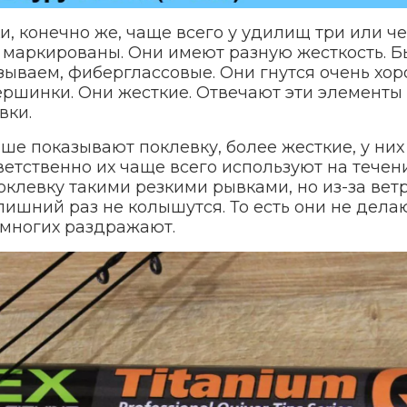
и, конечно же, чаще всего у удилищ три или ч
 маркированы. Они имеют разную жесткость. Б
зываем, фиберглассовые. Они гнутся очень хо
ршинки. Они жесткие. Отвечают эти элементы
вки.
ше показывают поклевку, более жесткие, у них
ветственно их чаще всего используют на течен
оклевку такими резкими рывками, но из-за вет
лишний раз не колышутся. То есть они не дела
 многих раздражают.