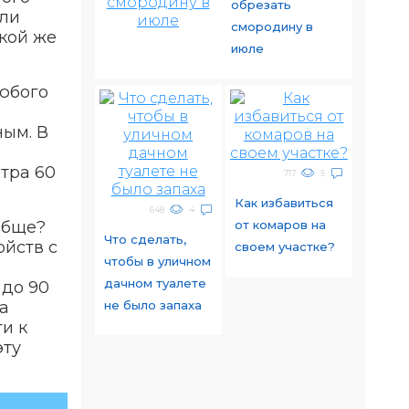
обрезать
ыли
смородину в
акой же
июле
любого
ным. В
тра 60
717
5
Как избавиться
648
4
ообще?
от комаров на
Что сделать,
ойств с
своем участке?
чтобы в уличном
дачном туалете
 до 90
а
не было запаха
ти к
эту