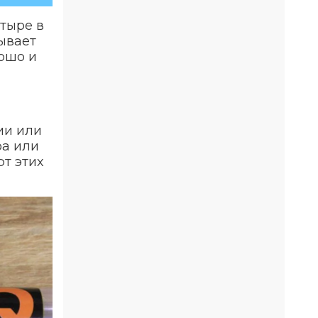
етыре в
ывает
рошо и
ии или
ра или
ют этих