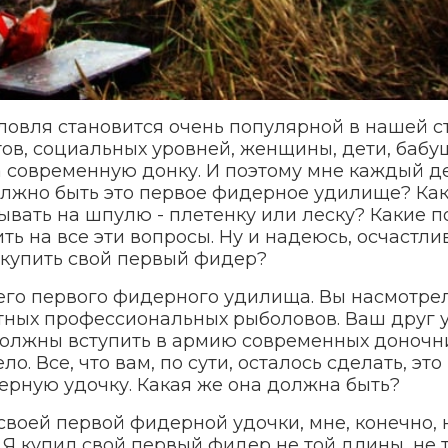
овля становится очень популярной в нашей с
тов, социальных уровней, женщины, дети, бабу
на современную донку. И поэтому мне каждый д
должно быть это первое фидерное удилище? Ка
ывать на шпулю - плетенку или леску? Какие п
ь на все эти вопросы. Ну и надеюсь, осчастли
е купить свой первый фидер?
оего первого фидерного удилища. Вы насмотре
стных профессиональных рыболовов. Ваш друг 
 должны вступить в армию современных доночни
о. Все, что вам, по сути, осталось сделать, эт
ерную удочку. Какая же она должна быть?
 своей первой фидерной удочки, мне, конечно, 
 Я купил свой первый фидер не той длины, не 