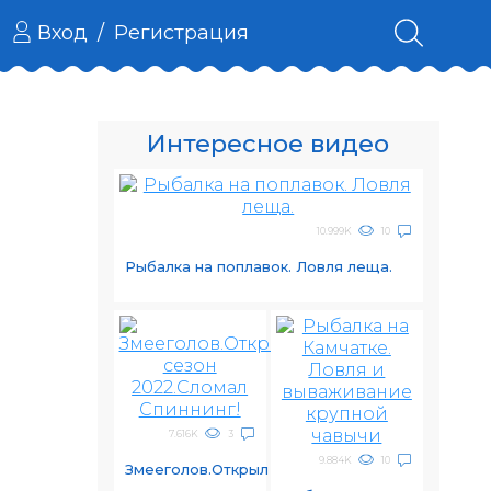
Вход
/
Регистрация
Интересное видео
10.999K
10
Рыбалка на поплавок. Ловля леща.
7.616K
3
9.884K
10
Змееголов.Открыл