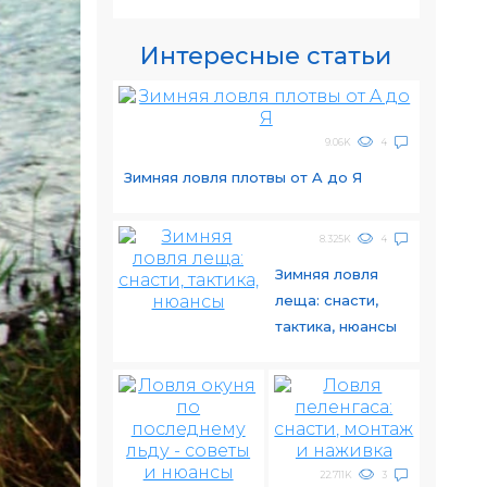
Интересные статьи
9.06K
4
Зимняя ловля плотвы от A до Я
8.325K
4
Зимняя ловля
леща: снасти,
тактика, нюансы
22.711K
3