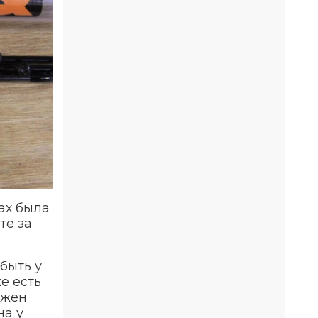
ах была
те за
 быть у
е есть
лжен
на у