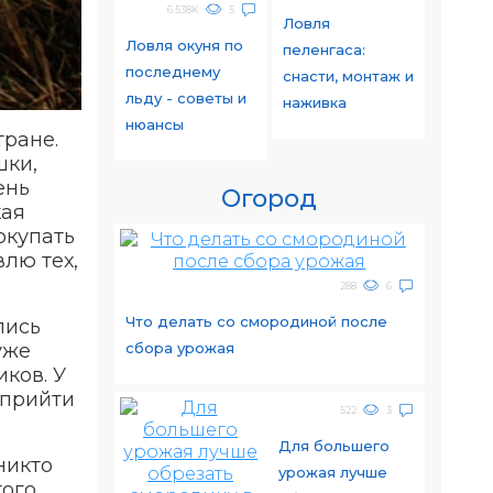
6.538K
5
Ловля
Ловля окуня по
пеленгаса:
последнему
снасти, монтаж и
льду - советы и
наживка
нюансы
тране.
шки,
ень
Огород
кая
окупать
влю тех,
288
6
Что делать со смородиной после
лись
уже
сбора урожая
ков. У
о прийти
522
3
Для большего
никто
урожая лучше
того