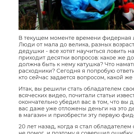
В текущем моменте времени фидерная л
Люди от мала до велика, разных возрас
дедушки - все хотят научиться ловить 
приходит десятки вопросов: какое же 
должна быть к нему катушка? Что намат
расходники? Сегодня я попробую ответит
кто сейчас задается вопросом, какой ж
Итак, вы решили стать обладателем св
всяческих видео, почитали статьи изве
окончательно убедил вас в том, что вы
вас даже уже отложены деньги на это дел
в магазин и приобрести эту первую фид
20 лет назад, когда я стал обладателем
не помог, и поэтому я совершил ошибку.