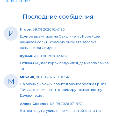
или этики?
Последние сообщения
Игорь
,
08.08.2026 16:47:30
И
Долгое время жил на Сахалине и у Корейцев
научился солить красную рыбу эта засолка
называется Симужн...
Кузьмич
,
08.08.2026 12:41:26
Отличный у вас горох получился, для карпа самое
то.
Михаил
,
08.08.2026 10:06:54
М
На разные крючки ловится разнообразная рыба.
Там даже помещают, к примеру только плотву.
Делают еще ...
Алекс Соколов
,
08.08.2026 07:18:32
В этом году на удивление мало этой скотинки