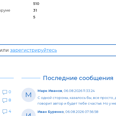
510
оруме
31
5
или
зарегистрируйтесь
Последние сообщения
Марк Иванов
,
06.08.2026 11:33:24
0
М
С одной стороны, казалось бы, все просто, 
8
говорит автор и будет тебе счастья. Но у мен
4
Иван Буренко
,
06.08.2026 07:56:58
И