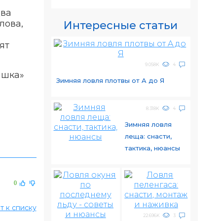
два
лова,
Интересные статьи
ят
9.058K
4
ашка»
Зимняя ловля плотвы от A до Я
8.318K
4
Зимняя ловля
леща: снасти,
тактика, нюансы
0
т к списку
22.696K
3