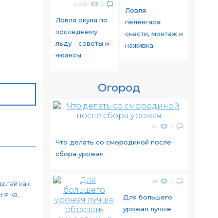
6.535K
5
Ловля
Ловля окуня по
пеленгаса:
последнему
снасти, монтаж и
льду - советы и
наживка
нюансы
Огород
281
6
Что делать со смородиной после
сбора урожая
518
3
делай как
я ка...
Для большего
урожая лучше