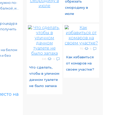
обрезать
 нужно по-
смородину в
алкой, и...
июле
процедура
 получить
713
5
 на белом
 и без
Как избавиться
645
4
от комаров на
Что сделать,
своем участке?
чтобы в уличном
дачном туалете
не было запаха