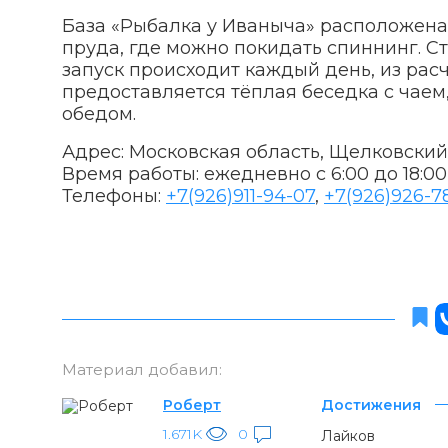
База «Рыбалка у Иваныча» расположена 
пруда, где можно покидать спиннинг. С
запуск происходит каждый день, из расч
предоставляется тёплая беседка с чаем,
обедом.
Адрес: Московская область, Щелковски
Время работы: ежедневно с 6:00 до 18:00
Телефоны:
+7(926)911-94-07
,
+7(926)926-7
Материал добавил:
Роберт
Достижения
1.671K
0
Лайков