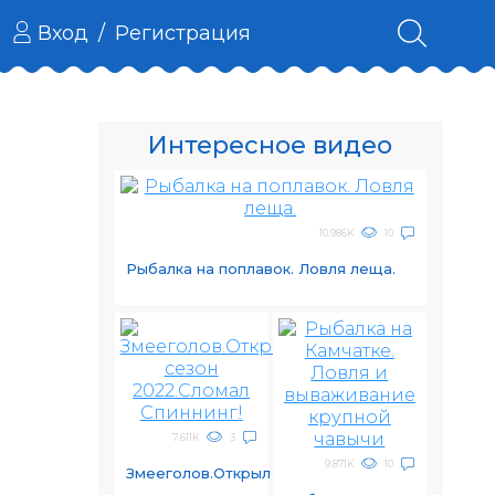
Вход
/
Регистрация
Интересное видео
10.986K
10
Рыбалка на поплавок. Ловля леща.
7.611K
3
9.871K
10
Змееголов.Открыл