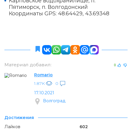
Карповское водохранилище, п.
Пятиморск, п. Волгодонский
Координаты GPS: 48.64429, 43.69348
Материал добавил:
0
Romario
1.87K
0
17.10.2021
Волгоград
Достижения
Лайков
602