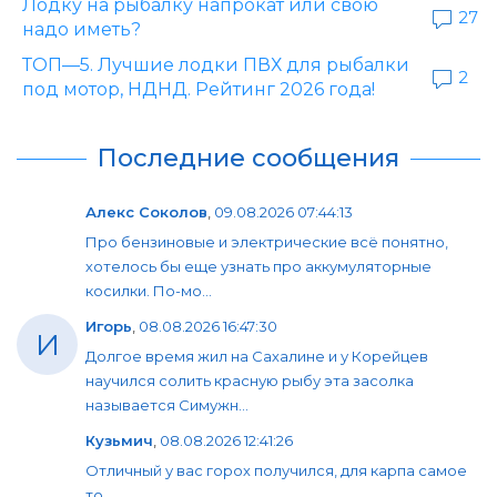
Лодку на рыбалку напрокат или свою
27
надо иметь?
ТОП—5. Лучшие лодки ПВХ для рыбалки
2
под мотор, НДНД. Рейтинг 2026 года!
Последние сообщения
Алекс Соколов
,
09.08.2026 07:44:13
Про бензиновые и электрические всё понятно,
хотелось бы еще узнать про аккумуляторные
косилки. По-мо...
Игорь
,
08.08.2026 16:47:30
И
Долгое время жил на Сахалине и у Корейцев
научился солить красную рыбу эта засолка
называется Симужн...
Кузьмич
,
08.08.2026 12:41:26
Отличный у вас горох получился, для карпа самое
то.