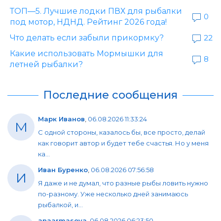
ТОП—5. Лучшие лодки ПВХ для рыбалки
0
под мотор, НДНД. Рейтинг 2026 года!
Что делать если забыли прикормку?
22
Какие использовать Мормышки для
8
летней рыбалки?
Последние сообщения
Марк Иванов
,
06.08.2026 11:33:24
М
С одной стороны, казалось бы, все просто, делай
как говорит автор и будет тебе счастья. Но у меня
ка...
Иван Буренко
,
06.08.2026 07:56:58
И
Я даже и не думал, что разные рыбы ловить нужно
по-разному. Уже несколько дней занимаюсь
рыбалкой, и...
anaarmasova
,
06.08.2026 06:23:50