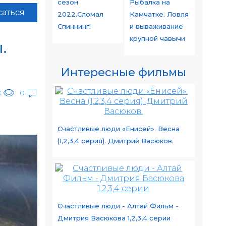
сезон
Рыбалка на
аться
2022.Сломал
Камчатке. Ловля
Спиннинг!
и вываживание
крупной чавычи
.
Интересные фильмы
K
0
е
Счастливые люди «Енисей». Весна
(1,2,3,4 серия). Дмитрий Васюков.
Счастливые люди - Алтай Фильм -
Дмитрия Васюкова 1,2,3,4 серии