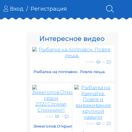
Вход
/
Регистрация
Интересное видео
11.025K
10
Рыбалка на поплавок. Ловля леща.
7.636K
3
9.921K
10
Змееголов.Открыл