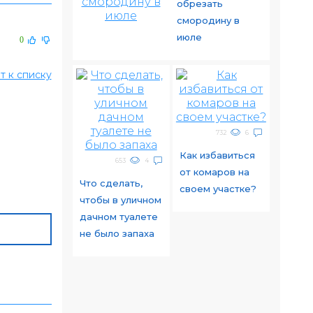
обрезать
смородину в
июле
0
т к списку
732
6
Как избавиться
653
4
от комаров на
Что сделать,
своем участке?
чтобы в уличном
дачном туалете
не было запаха