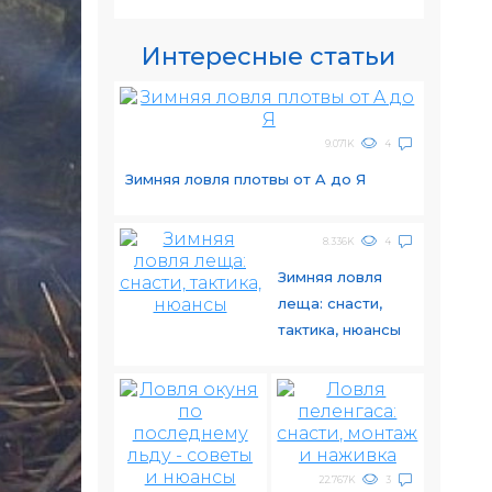
Интересные статьи
9.071K
4
Зимняя ловля плотвы от A до Я
8.336K
4
Зимняя ловля
леща: снасти,
тактика, нюансы
22.767K
3