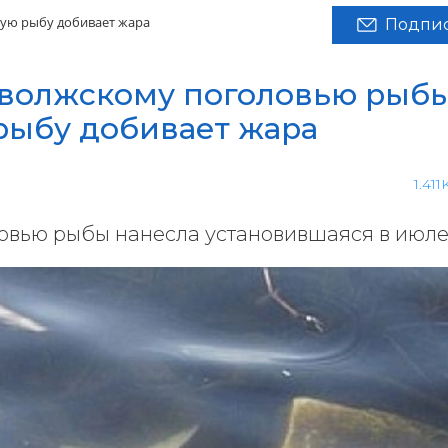
ую рыбу добивает жара
Подпис
 волжскому поголовью рыбы
рыбу добивает жара
1.411
овью рыбы нанесла установившаяся в июл