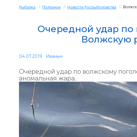
Волжск
Рыбалка
Полезное
Новости Росрыболовства
Очередной удар по
Волжскую 
04.07.2019
Иваныч
Очередной удар по волжскому погол
аномальная жара.