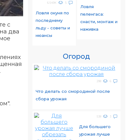
6.549K
5
Ловля
Ловля окуня по
пеленгаса:
последнему
снасти, монтаж и
те с
льду - советы и
наживка
на два
нюансы
амое
Огород
плениях
ощенная
.
298
6
Что делать со смородиной после
сбора урожая
ом".
538
3
Для большего
урожая лучше