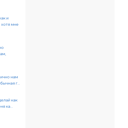
как и
 хотя мне
но
ам,
лично нам
ычная г...
делай как
я ка...