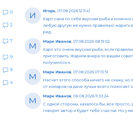
Игорь
,
07.08.2026 12:11:41
0
И
Карп сама по себе вкусная рыба и конечно 
2
любую другую её нужно правильно жарить и
ред...
7
Марк Иванов
,
07.08.2026 08:51:02
М
Карп это очень вкусная рыба, если правиль
приготовить. Жарили вчера по вашим совет
9
получилось н...
9
Марк Иванов
,
07.08.2026 07:13:51
М
Насчет этого способа ничего не скажу, но 
4
от комаров на даче лучше всего помогает об
Марк Иванов
,
06.08.2026 11:33:24
М
С одной стороны, казалось бы, все просто, 
говорит автор и будет тебе счастья. Но у мен