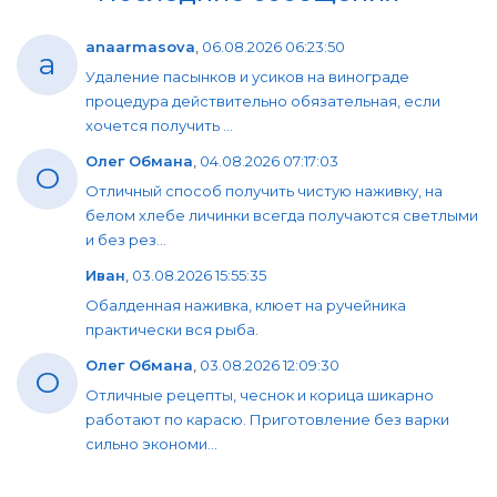
anaarmasova
,
06.08.2026 06:23:50
a
Удаление пасынков и усиков на винограде
процедура действительно обязательная, если
хочется получить ...
Олег Обмана
,
04.08.2026 07:17:03
О
Отличный способ получить чистую наживку, на
белом хлебе личинки всегда получаются светлыми
и без рез...
Иван
,
03.08.2026 15:55:35
Обалденная наживка, клюет на ручейника
практически вся рыба.
Олег Обмана
,
03.08.2026 12:09:30
О
Отличные рецепты, чеснок и корица шикарно
работают по карасю. Приготовление без варки
сильно экономи...