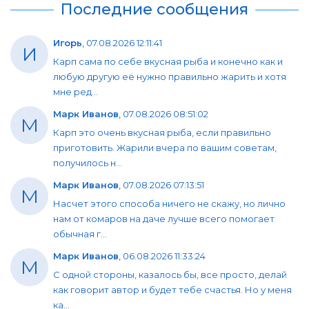
Последние сообщения
Игорь
,
07.08.2026 12:11:41
И
Карп сама по себе вкусная рыба и конечно как и
любую другую её нужно правильно жарить и хотя
мне ред...
Марк Иванов
,
07.08.2026 08:51:02
М
Карп это очень вкусная рыба, если правильно
приготовить. Жарили вчера по вашим советам,
получилось н...
Марк Иванов
,
07.08.2026 07:13:51
М
Насчет этого способа ничего не скажу, но лично
нам от комаров на даче лучше всего помогает
обычная г...
Марк Иванов
,
06.08.2026 11:33:24
М
С одной стороны, казалось бы, все просто, делай
как говорит автор и будет тебе счастья. Но у меня
ка...