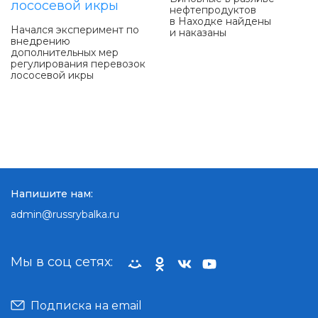
нефтепродуктов
в Находке найдены
Начался эксперимент по
и наказаны
внедрению
дополнительных мер
регулирования перевозок
лососевой икры
Напишите нам:
admin@russrybalka.ru
Мы в соц сетях:
Подписка на email