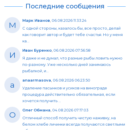
Последние сообщения
Марк Иванов
,
06.08.2026 11:33:24
М
С одной стороны, казалось бы, все просто, делай
как говорит автор и будет тебе счастья. Но у меня
ка...
Иван Буренко
,
06.08.2026 07:56:58
И
Я даже и не думал, что разные рыбы ловить нужно
по-разному. Уже несколько дней занимаюсь
рыбалкой, и...
anaarmasova
,
06.08.2026 06:23:50
a
Удаление пасынков и усиков на винограде
процедура действительно обязательная, если
хочется получить ...
Олег Обмана
,
04.08.2026 07:17:03
О
Отличный способ получить чистую наживку, на
белом хлебе личинки всегда получаются светлыми