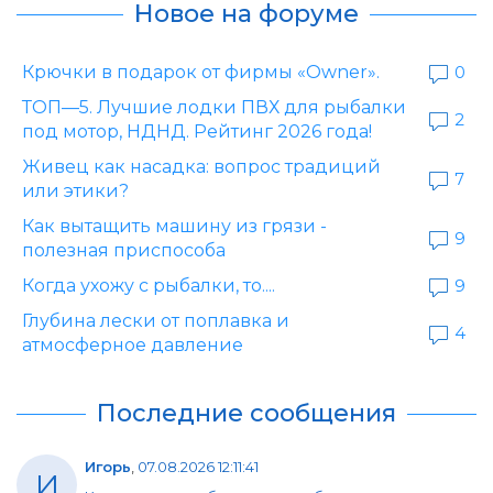
Новое на форуме
Крючки в подарок от фирмы «Owner».
0
ТОП—5. Лучшие лодки ПВХ для рыбалки
2
под мотор, НДНД. Рейтинг 2026 года!
Живец как насадка: вопрос традиций
7
или этики?
Как вытащить машину из грязи -
9
полезная приспособа
Когда ухожу с рыбалки, то....
9
Глубина лески от поплавка и
4
атмосферное давление
Последние сообщения
Игорь
,
07.08.2026 12:11:41
И