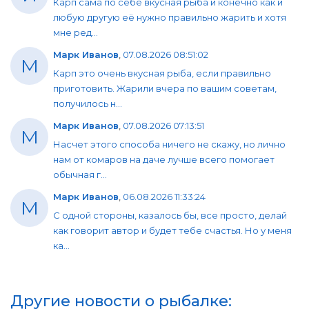
Карп сама по себе вкусная рыба и конечно как и
любую другую её нужно правильно жарить и хотя
мне ред...
Марк Иванов
,
07.08.2026 08:51:02
М
Карп это очень вкусная рыба, если правильно
приготовить. Жарили вчера по вашим советам,
получилось н...
Марк Иванов
,
07.08.2026 07:13:51
М
Насчет этого способа ничего не скажу, но лично
нам от комаров на даче лучше всего помогает
обычная г...
Марк Иванов
,
06.08.2026 11:33:24
М
С одной стороны, казалось бы, все просто, делай
как говорит автор и будет тебе счастья. Но у меня
ка...
Другие новости о рыбалке: