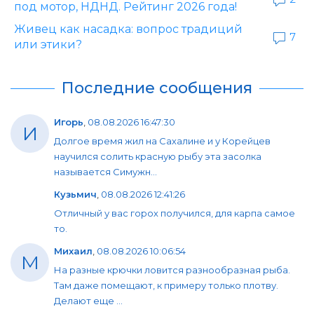
под мотор, НДНД. Рейтинг 2026 года!
Живец как насадка: вопрос традиций
7
или этики?
Последние сообщения
Игорь
,
08.08.2026 16:47:30
И
Долгое время жил на Сахалине и у Корейцев
научился солить красную рыбу эта засолка
называется Симужн...
Кузьмич
,
08.08.2026 12:41:26
Отличный у вас горох получился, для карпа самое
то.
Михаил
,
08.08.2026 10:06:54
М
На разные крючки ловится разнообразная рыба.
Там даже помещают, к примеру только плотву.
Делают еще ...