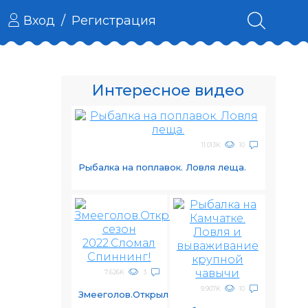
Вход
/
Регистрация
Интересное видео
11.013K
10
Рыбалка на поплавок. Ловля леща.
7.626K
3
9.907K
10
Змееголов.Открыл