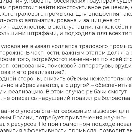
шивания уловов на российских траулерах суще
ам предстоит найти конструктивное решение, 
ского тралового промысла. Для внедрения так
олностью автоматизирована и защищена от
 и надежностью в эксплуатации, так как сбои 
большими штрафами, и подходила для всех ти
уловов не вызвал коллапса тралового промысл
торожно. В частности, важным этапом должна 
роме того, потребуются изменения по всей ст
рогнозирования, поисковой аппаратуры, оруди
ова и его реализацией.
 одной стороны, снизить объемы нежелательно
чно выбрасывается, а с другой – обеспечить е
у и реализацию. В этом случае рыбаки смогут
, не опасаясь нарушений правил рыболовства
ванию уловов станет серьезным вызовом для
емы России, потребует привлечения научно-
вых ресурсов. Но при грамотном подходе нова
азвития эффективности промысла, позволит в