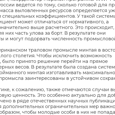
оссии ведется по тому, сколько готовой для п
 масса выловленных ресурсов определяется уж
 специальных коэффициентов. У такой системы
циент может отличаться от нормативного, а
начительно выше расчетного. Это происходит,
них часть улова за борт. В результате они
ы и могут подорвать численность промыслово
ериканском траловом промысле минтая в вост
шлого столетия. Чтобы исключить возможность
я, было принято решение перейти на прямое
ных весов. В результате была создана систем
пойманного минтая изготавливать максимальн
и промысла заинтересованы в устойчивом сохр
ке, к сожалению, также отмечаются случаи в
вую ценность. Это особенно актуально для д
чено в ряде отечественных научных публикаци
я дополнительных ограничительных мер важн
образом, чтобы молодые особи в них не попада