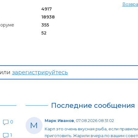
Возвра
4917
18938
форуме
355
52
или
зарегистрируйтесь
Последние сообщения
Марк Иванов
,
07.08.2026 08:51:02
0
М
Карп это очень вкусная рыба, если правиль
1
приготовить. Жарили вчера по вашим совет