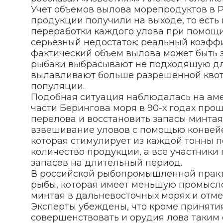
Учет объемов вылова морепродуктов в Р
продукции получили на выходе, то есть
переработки каждого улова при помощи
серьезный недостаток: реальный коэффи
фактический объем вылова может быть з
рыбаки выбрасывают не подходящую для 
вылавливают больше разрешенной квот
популяции.
Подобная ситуация наблюдалась на ам
части Берингова моря в 90-х годах про
перелова и восстановить запасы минта
взвешивание уловов с помощью конвейер
которая стимулирует из каждой тонны 
количество продукции, а все участник
запасов на длительный период.
В российской рыбопромышленной практи
рыбы, которая имеет меньшую промысло
минтая в дальневосточных морях и отме
Эксперты убеждены, что кроме приняти
совершенствовать и орудия лова таким 