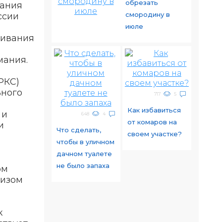
обрезать
жания
смородину в
ссии
июле
шивания
мания.
РКС)
ьного
717
5
Как избавиться
 и
648
4
от комаров на
и
Что сделать,
своем участке?
чтобы в уличном
дачном туалете
не было запаха
ом
лизом
к