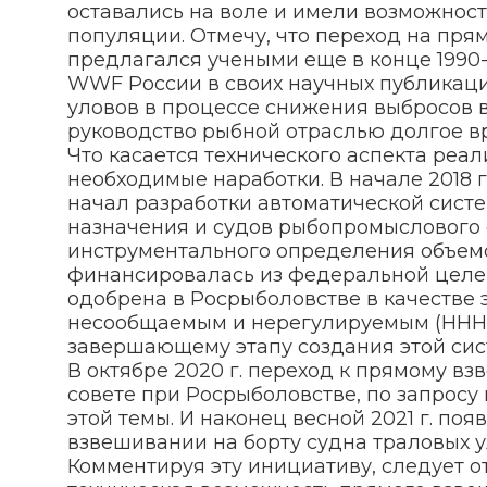
оставались на воле и имели возможнос
популяции. Отмечу, что переход на пря
предлагался учеными еще в конце 1990-
WWF России в своих научных публикац
уловов в процессе снижения выбросов в
руководство рыбной отраслью долгое в
Что касается технического аспекта реал
необходимые наработки. В начале 2018 г
начал разработки автоматической сист
назначения и судов рыбопромыслового 
инструментального определения объемо
финансировалась из федеральной целе
одобрена в Росрыболовстве в качестве 
несообщаемым и нерегулируемым (ННН) 
завершающему этапу создания этой сис
В октябре 2020 г. переход к прямому 
совете при Росрыболовстве, по запросу
этой темы. И наконец весной 2021 г. п
взвешивании на борту судна траловых у
Комментируя эту инициативу, следует от