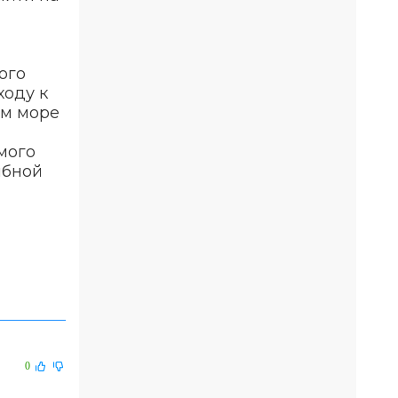
ого
ходу к
ом море
мого
ыбной
0