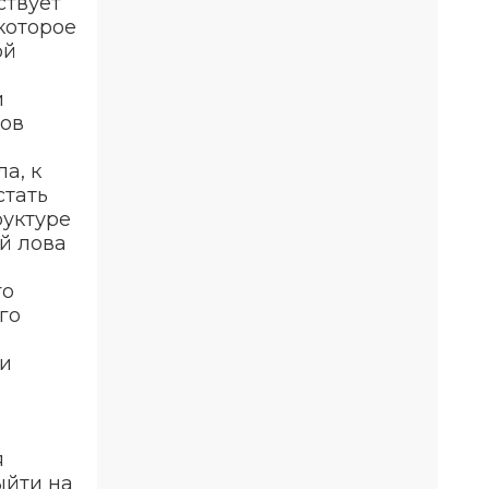
ствует
которое
ой
и
пов
а, к
стать
руктуре
й лова
го
го
 и
я
ыйти на