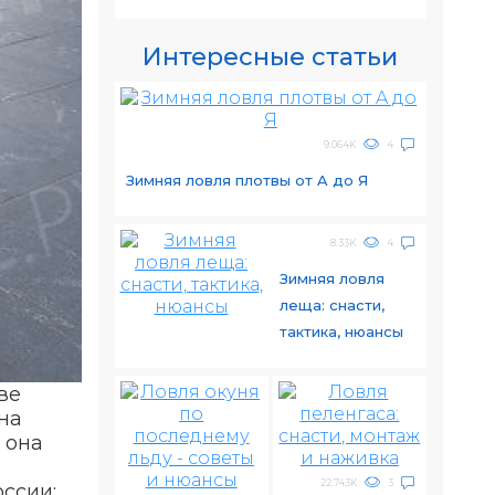
Интересные статьи
9.064K
4
Зимняя ловля плотвы от A до Я
8.33K
4
Зимняя ловля
леща: снасти,
тактика, нюансы
ве
на
 она
22.743K
3
ссии: