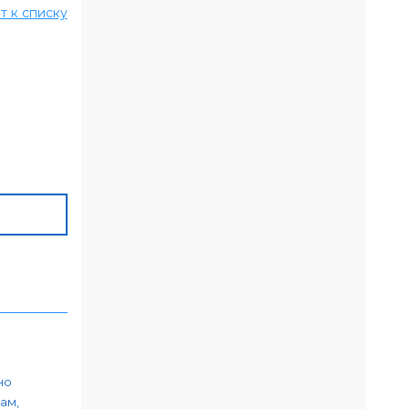
т к списку
но
ам,