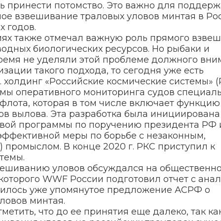
ть принести потомство. Это важно для поддер
мое взвешивание траловых уловов минтая в Ро
х годов.
иях также отмечал важную роль прямого взве
одных биологических ресурсов. Но рыбаки и
ремя не уделяли этой проблеме должного вни
изации такого подхода, то сегодня уже есть
. холдинг «Российские космические системы» (
емы оперативного мониторинга судов специал
флота, которая в том числе включает функцию
в вылова. Эта разработка была инициирована
вой программы по поручению президента РФ 
эффективной меры по борьбе с незаконным,
промыслом. В конце 2020 г. РКС приступил к
темы.
взвешиванию уловов обсуждался на общественн
 которого WWF России подготовил отчет с ана
оявилось уже упомянутое предложение АСРФ о
ловов минтая.
метить, что до ее принятия еще далеко, так ка