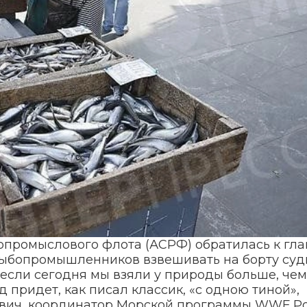
промыслового флота (АСРФ) обратилась к гла
рыбопромышленников взвешивать на борту суд
 если сегодня мы взяли у природы больше, чем
д придет, как писал классик, «с одною тиной»,
евич, координатор Морской программы WWF Ро