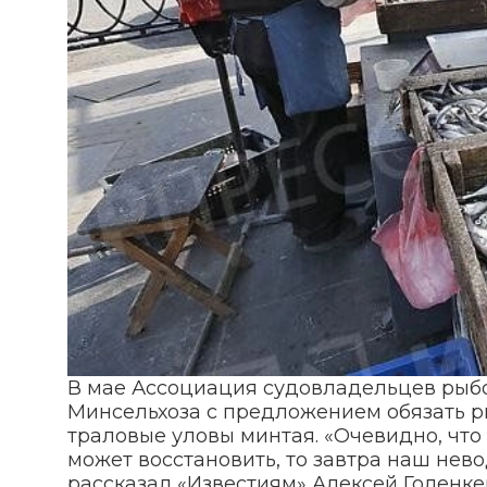
В мае Ассоциация судовладельцев рыбо
Минсельхоза с предложением обязать 
траловые уловы минтая. «Очевидно, что
может восстановить, то завтра наш нево
рассказал «Известиям» Алексей Голенк