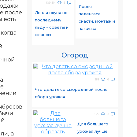
6.543K
5
родажи
Ловля
е после
Ловля окуня по
пеленгаса:
 есть
последнему
снасти, монтаж и
льду - советы и
наживка
 когда
нюансы
й
Огород
очной
а,
288
6
ое
Что делать со смородиной после
анении
сбора урожая
ыбросов
обычи
522
3
й.
Для большего
о
урожая лучше
ли, а