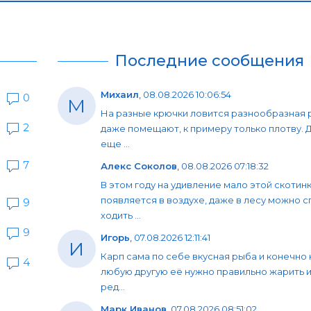
Последние сообщения
Михаил
,
08.08.2026 10:06:54
0
М
На разные крючки ловится разнообразная 
2
даже помещают, к примеру только плотву. 
еще ...
7
Алекс Соколов
,
08.08.2026 07:18:32
В этом году на удивление мало этой скотин
появляется в воздухе, даже в лесу можно 
9
ходить ...
9
Игорь
,
07.08.2026 12:11:41
И
Карп сама по себе вкусная рыба и конечно 
4
любую другую её нужно правильно жарить и
ред...
Марк Иванов
,
07.08.2026 08:51:02