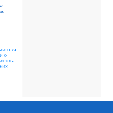
но
ам,