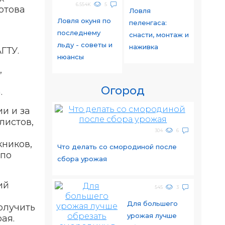
6.554K
5
отова
Ловля
Ловля окуня по
пеленгаса:
последнему
снасти, монтаж и
льду - советы и
наживка
ГТУ.
нюансы
,
Огород
.
и и за
листов,
304
6
кников,
Что делать со смородиной после
 по
сбора урожая
ий
545
3
Для большего
олучить
урожая лучше
ая.