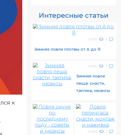
Интересные статьи
9.077K
4
Зимняя ловля плотвы от A до Я
8.339K
4
Зимняя ловля
леща: снасти,
тактика, нюансы
лся к
.
22.783K
3
х