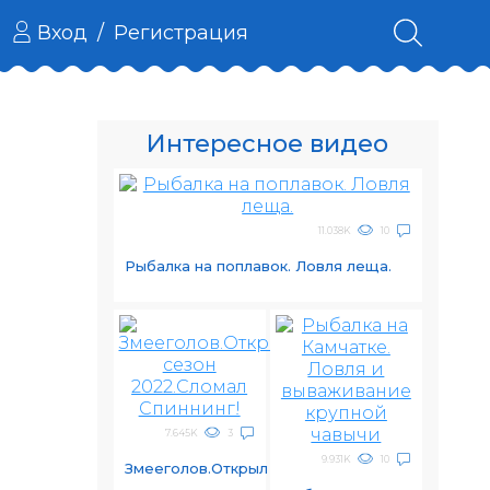
Вход
/
Регистрация
Интересное видео
11.038K
10
Рыбалка на поплавок. Ловля леща.
7.645K
3
9.931K
10
Змееголов.Открыл