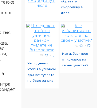
обрезать
 также
е
смородину в
нолог
июле
 тыс.
ква,
752
7
ая
ая,
Как избавиться
659
4
х
от комаров на
Что сделать,
своем участке?
чтобы в уличном
 а
дачном туалете
не было запаха
ентра
ройдет