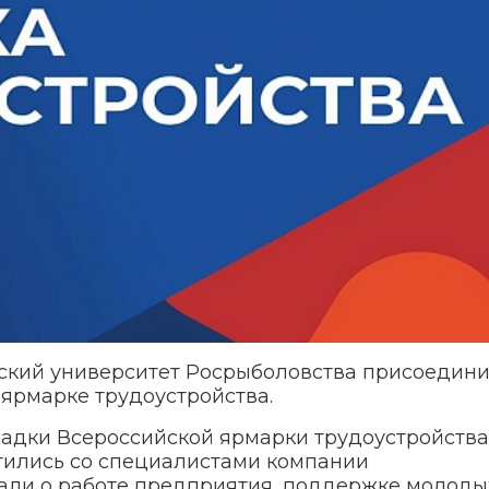
ский университет Росрыболовства присоедини
ярмарке трудоустройства.
щадки Всероссийской ярмарки трудоустройства
тились со специалистами компании
зали о работе предприятия, поддержке молоды