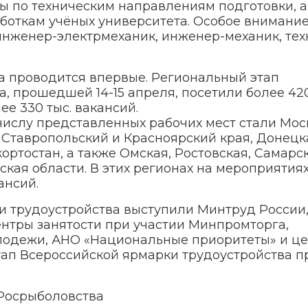
ы по техническим направлениям подготовки, а
аботкам учёных университета. Особое внимани
инженер-электрмеханик, инженер-механик, тех
а проводится впервые. Региональный этап
, прошедшей 14-15 апреля, посетили более 420
е 330 тыс. вакансий.
числу представленных рабочих мест стали Мос
 Ставропольский и Красноярский края, Донецк
ртостан, а также Омская, Ростовская, Самарск
кая области. В этих регионах на мероприятия
ансий.
 трудоустройства выступили Минтруд России,
ентры занятости при участии Минпромторга,
одежи, АНО «Национальные приоритеты» и ц
ап Всероссийской ярмарки трудоустройства п
 Росрыболовства