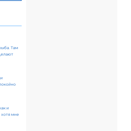
рыба. Там
Делают
ки
спокойно
как и
 хотя мне