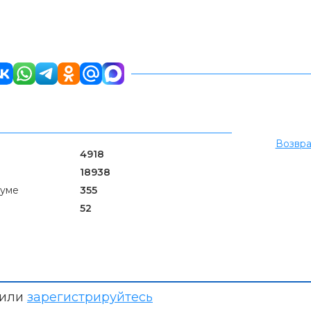
Возвра
4918
18938
руме
355
52
или
зарегистрируйтесь