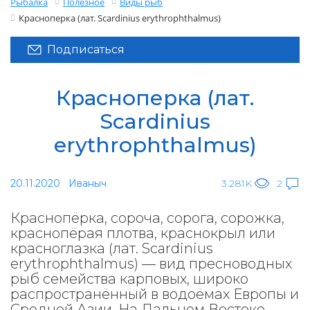
Рыбалка
Полезное
Виды рыб
Красноперка (лат. Scardinius erythrophthalmus)
Подписаться
Красноперка (лат.
Scardinius
erythrophthalmus)
20.11.2020
Иваныч
3.281K
2
Краснопёрка, сороча, сорога, сорожка,
краснопёрая плотва, краснокрыл или
красноглазка (лат. Scardinius
erythrophthalmus) — вид пресноводных
рыб семейства карповых, широко
распространённый в водоёмах Европы и
Средней Азии. На Дальнем Востоке