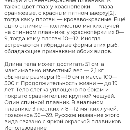
чешуи и огненно-красные плавники. А
также цвет глаз: у краснопёрки — глаза
оранжевые, с красным пятном вверху[2],
тогда как у плотвы — кроваво-красные. Ещё
одно отличие — количество мягких лучей
на спинном плавнике: у краснопёрки их 8—
9, тогда как у плотвы 10—12. Иногда
встречаются гибридные формы этих рыб,
обладающие признаками обоих видов.
Длина тела может достигать 51 см, а
максимально известный вес — 2,1 кг;
обычные размеры 16—19 см и масса 100—
300 г. Продолжительность жизни — до 19
лет. Тело слегка уплощено по бокам и
покрыто сравнительно крупной чешуёй.
Один спинной плавник. В анальном
плавнике 3 жёстких и 8—12 мягких лучей,
позвонков 36—39. Русское название этого
вида связано с яркой окраской плавников.
Использование: