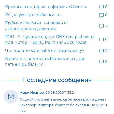
Крючки в подарок от фирмы «Owner».
0
Когда ухожу с рыбалки, то....
8
Глубина лески от поплавка и
4
атмосферное давление
ТОП—5. Лучшие лодки ПВХ для рыбалки
0
под мотор, НДНД. Рейтинг 2026 года!
Что делать если забыли прикормку?
22
Какие использовать Мормышки для
8
летней рыбалки?
Последние сообщения
Марк Иванов
,
06.08.2026 11:33:24
М
С одной стороны, казалось бы, все просто, делай
как говорит автор и будет тебе счастья. Но у меня
ка...