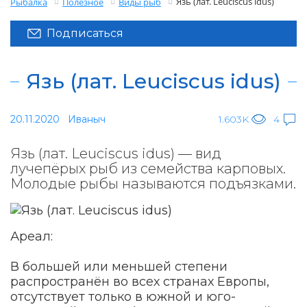
Язь (лат. Leuciscus idus)
Рыбалка
Полезное
Виды рыб
Подписаться
Язь (лат. Leuciscus idus)
20.11.2020
Иваныч
1.603K
4
Язь (лат. Leuciscus idus) — вид
лучепёрых рыб из семейства карповых.
Молодые рыбы называются подъязками.
Ареал:
В большей или меньшей степени
распространён во всех странах Европы,
отсутствует только в южной и юго-