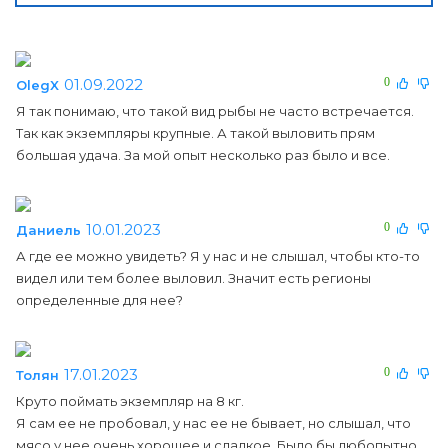
01.09.2022
0
OlegX
Я так понимаю, что такой вид рыбы не часто встречается.
Так как экземпляры крупные. А такой выловить прям
большая удача. За мой опыт несколько раз было и все.
10.01.2023
0
Даниель
А где ее можно увидеть? Я у нас и не слышал, чтобы кто-то
видел или тем более выловил. Значит есть регионы
определенные для нее?
17.01.2023
0
Толян
Круто поймать экземпляр на 8 кг.
Я сам ее не пробовал, у нас ее не бывает, но слышал, что
мясо у нее очень хорошее и сладкое. Было бы любопытно