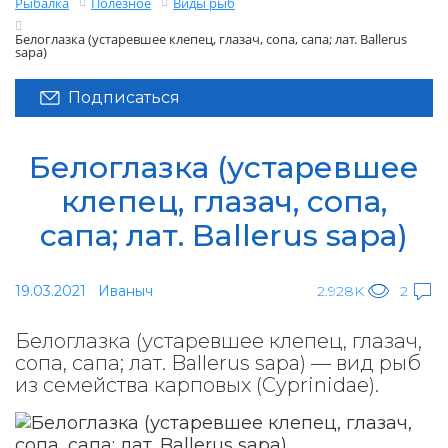
Рыбалка
Полезное
Виды рыб
Белоглазка (устаревшее клепец, глазач, сопа, сапа; лат. Ballerus
sapa)
Подписаться
Белоглазка (устаревшее
клепец, глазач, сопа,
сапа; лат. Ballerus sapa)
19.03.2021
Иваныч
2.928K
2
Белоглазка (устаревшее клепец, глазач,
сопа, сапа; лат. Ballerus sapa) — вид рыб
из семейства карповых (Cyprinidae).