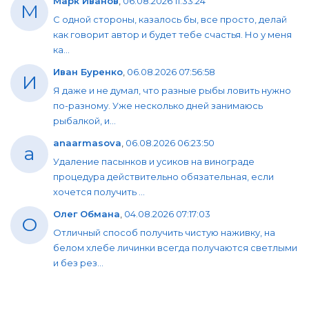
Марк Иванов
,
06.08.2026 11:33:24
М
С одной стороны, казалось бы, все просто, делай
как говорит автор и будет тебе счастья. Но у меня
ка...
Иван Буренко
,
06.08.2026 07:56:58
И
Я даже и не думал, что разные рыбы ловить нужно
по-разному. Уже несколько дней занимаюсь
рыбалкой, и...
anaarmasova
,
06.08.2026 06:23:50
a
Удаление пасынков и усиков на винограде
процедура действительно обязательная, если
хочется получить ...
Олег Обмана
,
04.08.2026 07:17:03
О
Отличный способ получить чистую наживку, на
белом хлебе личинки всегда получаются светлыми
и без рез...