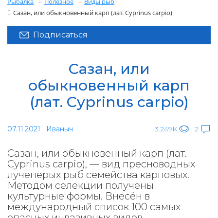
Рыбалка
Полезное
Виды рыб
Сазан, или обыкновенный карп (лат. Cyprinus carpio)
Подписаться
Сазан, или
обыкновенный карп
(лат. Cyprinus carpio)
07.11.2021
Иваныч
3.249K
2
Сазан, или обыкновенный карп (лат.
Cyprinus carpio), — вид пресноводных
лучепёрых рыб семейства карповых.
Методом селекции получены
культурные формы. Внесён в
международный список 100 самых
опасных инвазивных видов.