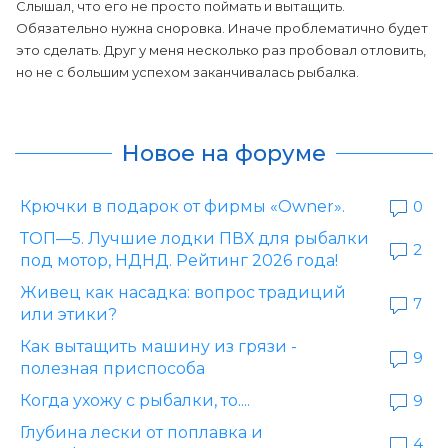
Слышал, что его не просто поймать и вытащить.
Обязательно нужна сноровка. Иначе проблематично будет
это сделать. Друг у меня несколько раз пробовал отловить,
но не с большим успехом заканчивалась рыбалка.
Новое на форуме
Крючки в подарок от фирмы «Owner».
0
ТОП—5. Лучшие лодки ПВХ для рыбалки
2
под мотор, НДНД. Рейтинг 2026 года!
Живец как насадка: вопрос традиций
7
или этики?
Как вытащить машину из грязи -
9
полезная приспособа
Когда ухожу с рыбалки, то....
9
Глубина лески от поплавка и
4