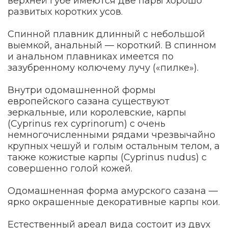
верхней губе имеются две пары хорошо
развитых коротких усов.
Спинной плавник длинный с небольшой
выемкой, анальный — короткий. В спинном
и анальном плавниках имеется по
зазубренному колючему лучу («пилке»).
Внутри одомашненной формы
европейского сазана существуют
зеркальные, или королевские, карпы
(Cyprinus rex cyprinorum) с очень
немногочисленными рядами чрезвычайно
крупных чешуй и голым остальным телом, а
также кожистые карпы (Сyprinus nudus) с
совершенно голой кожей.
Одомашненная форма амурского сазана —
ярко окрашенные декоративные карпы кои.
Естественный ареал вида состоит из двух