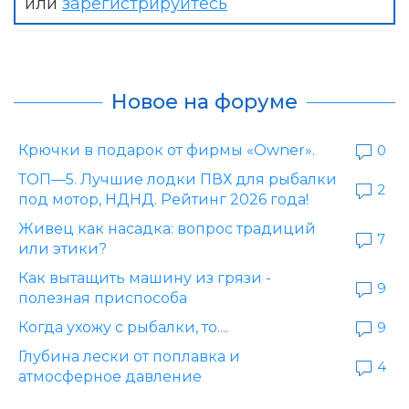
или
зарегистрируйтесь
Новое на форуме
Крючки в подарок от фирмы «Owner».
0
ТОП—5. Лучшие лодки ПВХ для рыбалки
2
под мотор, НДНД. Рейтинг 2026 года!
Живец как насадка: вопрос традиций
7
или этики?
Как вытащить машину из грязи -
9
полезная приспособа
Когда ухожу с рыбалки, то....
9
Глубина лески от поплавка и
4
атмосферное давление