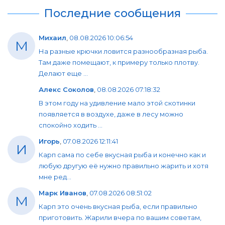
Последние сообщения
Михаил
,
08.08.2026 10:06:54
М
На разные крючки ловится разнообразная рыба.
Там даже помещают, к примеру только плотву.
Делают еще ...
Алекс Соколов
,
08.08.2026 07:18:32
В этом году на удивление мало этой скотинки
появляется в воздухе, даже в лесу можно
спокойно ходить ...
Игорь
,
07.08.2026 12:11:41
И
Карп сама по себе вкусная рыба и конечно как и
любую другую её нужно правильно жарить и хотя
мне ред...
Марк Иванов
,
07.08.2026 08:51:02
М
Карп это очень вкусная рыба, если правильно
приготовить. Жарили вчера по вашим советам,